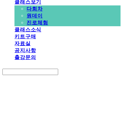
클래스보기
다회차
원데이
진로체험
클래스소식
키트구매
자료실
공지사항
출강문의
Search
검색
Log In
로그인
Cart
장바구니